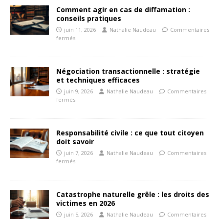
Comment agir en cas de diffamation :
conseils pratiques
juin 11, 2026
Nathalie Naudeau
Commentaires
fermés
Négociation transactionnelle : stratégie
et techniques efficaces
juin 9, 2026
Nathalie Naudeau
Commentaires
fermés
Responsabilité civile : ce que tout citoyen
doit savoir
juin 7, 2026
Nathalie Naudeau
Commentaires
fermés
Catastrophe naturelle grêle : les droits des
victimes en 2026
juin 5, 2026
Nathalie Naudeau
Commentaires