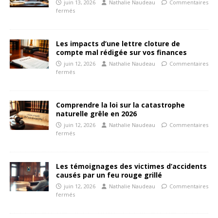
juin 13, 2026
Nathalie Naudeau
Commentaires
fermés
Les impacts d’une lettre cloture de
compte mal rédigée sur vos finances
juin 12, 2026
Nathalie Naudeau
Commentaires
fermés
Comprendre la loi sur la catastrophe
naturelle grêle en 2026
juin 12, 2026
Nathalie Naudeau
Commentaires
fermés
Les témoignages des victimes d’accidents
causés par un feu rouge grillé
juin 12, 2026
Nathalie Naudeau
Commentaires
fermés