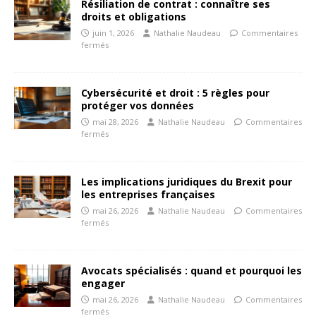
Résiliation de contrat : connaître ses
droits et obligations
juin 1, 2026
Nathalie Naudeau
Commentaires
fermés
Cybersécurité et droit : 5 règles pour
protéger vos données
mai 28, 2026
Nathalie Naudeau
Commentaires
fermés
Les implications juridiques du Brexit pour
les entreprises françaises
mai 26, 2026
Nathalie Naudeau
Commentaires
fermés
Avocats spécialisés : quand et pourquoi les
engager
mai 26, 2026
Nathalie Naudeau
Commentaires
fermés