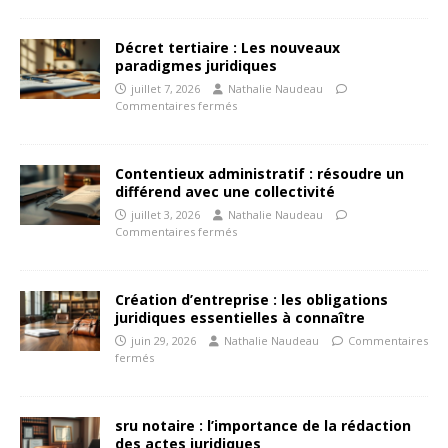
Décret tertiaire : Les nouveaux
paradigmes juridiques
juillet 7, 2026
Nathalie Naudeau
Commentaires fermés
Contentieux administratif : résoudre un
différend avec une collectivité
juillet 3, 2026
Nathalie Naudeau
Commentaires fermés
Création d’entreprise : les obligations
juridiques essentielles à connaître
juin 29, 2026
Nathalie Naudeau
Commentaires
fermés
sru notaire : l’importance de la rédaction
des actes juridiques