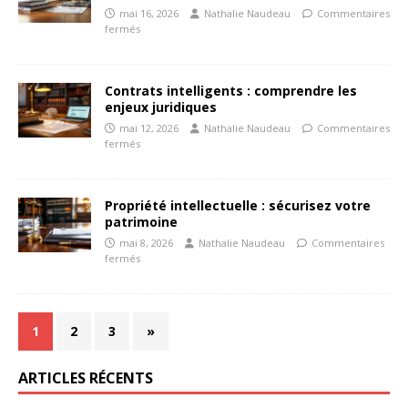
mai 16, 2026
Nathalie Naudeau
Commentaires
fermés
Contrats intelligents : comprendre les
enjeux juridiques
mai 12, 2026
Nathalie Naudeau
Commentaires
fermés
Propriété intellectuelle : sécurisez votre
patrimoine
mai 8, 2026
Nathalie Naudeau
Commentaires
fermés
1
2
3
»
ARTICLES RÉCENTS