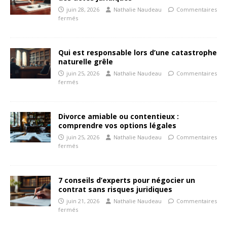
juin 28, 2026
Nathalie Naudeau
Commentaires
fermés
Qui est responsable lors d’une catastrophe
naturelle grêle
juin 25, 2026
Nathalie Naudeau
Commentaires
fermés
Divorce amiable ou contentieux :
comprendre vos options légales
juin 25, 2026
Nathalie Naudeau
Commentaires
fermés
7 conseils d’experts pour négocier un
contrat sans risques juridiques
juin 21, 2026
Nathalie Naudeau
Commentaires
fermés