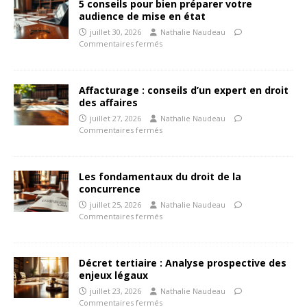
5 conseils pour bien préparer votre
audience de mise en état
juillet 30, 2026
Nathalie Naudeau
Commentaires fermés
Affacturage : conseils d’un expert en droit
des affaires
juillet 27, 2026
Nathalie Naudeau
Commentaires fermés
Les fondamentaux du droit de la
concurrence
juillet 25, 2026
Nathalie Naudeau
Commentaires fermés
Décret tertiaire : Analyse prospective des
enjeux légaux
juillet 23, 2026
Nathalie Naudeau
Commentaires fermés