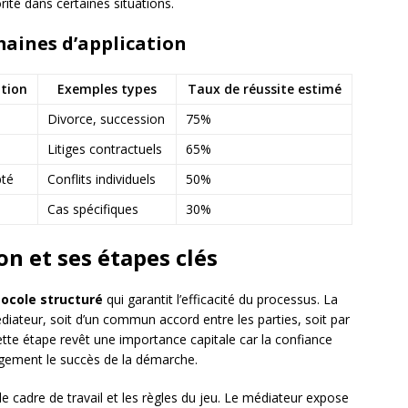
rité dans certaines situations.
aines d’application
tion
Exemples types
Taux de réussite estimé
Divorce, succession
75%
Litiges contractuels
65%
té
Conflits individuels
50%
Cas spécifiques
30%
n et ses étapes clés
tocole structuré
qui garantit l’efficacité du processus. La
diateur, soit d’un commun accord entre les parties, soit par
 Cette étape revêt une importance capitale car la confiance
rgement le succès de la démarche.
 le cadre de travail et les règles du jeu. Le médiateur expose