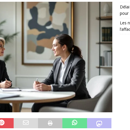
Délai 
pour 
Les n
l’aff