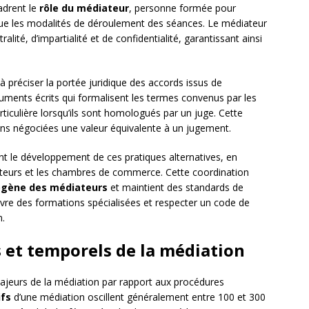
adrent le
rôle du médiateur
, personne formée pour
si que les modalités de déroulement des séances. Le médiateur
alité, d’impartialité et de confidentialité, garantissant ainsi
 préciser la portée juridique des accords issus de
uments écrits qui formalisent les termes convenus par les
rticulière lorsqu’ils sont homologués par un juge. Cette
ons négociées une valeur équivalente à un jugement.
ent le développement de ces pratiques alternatives, en
ateurs et les chambres de commerce. Cette coordination
gène des médiateurs
et maintient des standards de
ivre des formations spécialisées et respecter un code de
n.
et temporels de la médiation
 majeurs de la médiation par rapport aux procédures
ifs
d’une médiation oscillent généralement entre 100 et 300