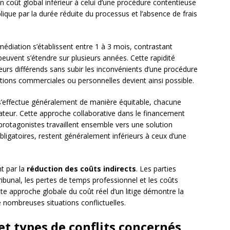
n coût global inférieur à celui d’une procédure contentieuse
ique par la durée réduite du processus et l’absence de frais
diation s’établissent entre 1 à 3 mois, contrastant
peuvent s’étendre sur plusieurs années. Cette rapidité
eurs différends sans subir les inconvénients d’une procédure
ations commerciales ou personnelles devient ainsi possible.
 s’effectue généralement de manière équitable, chacune
ateur. Cette approche collaborative dans le financement
 protagonistes travaillent ensemble vers une solution
ligatoires, restent généralement inférieurs à ceux d’une
t par la
réduction des coûts indirects
. Les parties
ribunal, les pertes de temps professionnel et les coûts
tte approche globale du coût réel d’un litige démontre la
 nombreuses situations conflictuelles.
et types de conflits concernés