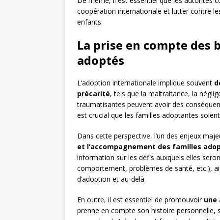
De même, il est essentiel que les autorités 
coopération internationale et lutter contre les
enfants.
La prise en compte des 
adoptés
L’adoption internationale implique souvent
d
précarité
, tels que la maltraitance, la négl
traumatisantes peuvent avoir des conséquence
est crucial que les familles adoptantes soien
Dans cette perspective, l’un des enjeux maje
et l’accompagnement des familles ado
information sur les défis auxquels elles sero
comportement, problèmes de santé, etc.), ai
d’adoption et au-delà.
En outre, il est essentiel de promouvoir
une 
prenne en compte son histoire personnelle, sa 