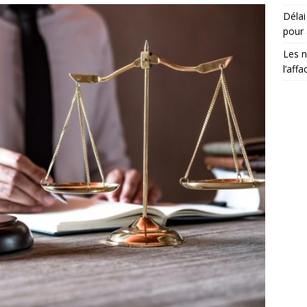
Délai 
pour 
Les n
l’aff