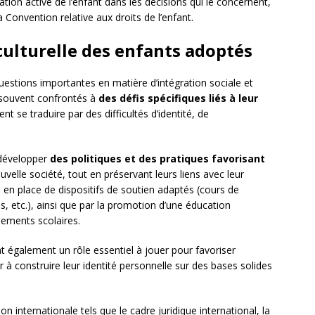
tion active de l’enfant dans les décisions qui le concernent,
onvention relative aux droits de l’enfant.
 culturelle des enfants adoptés
questions importantes en matière d’intégration sociale et
t souvent confrontés à
des défis spécifiques liés à leur
ent se traduire par des difficultés d’identité, de
 développer
des politiques et des pratiques favorisant
elle société, tout en préservant leurs liens avec leur
e en place de dispositifs de soutien adaptés (cours de
es, etc.), ainsi que par la promotion d’une éducation
ssements scolaires.
t également un rôle essentiel à jouer pour favoriser
r à construire leur identité personnelle sur des bases solides
on internationale tels que le cadre juridique international, la