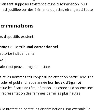
 laissant supposer l’existence d’une discrimination, puis
n est justifiée par des éléments objectifs étrangers à toute
iscriminations
s dispositifs existent:
ommes
ou le
tribunal correctionnel
 autorité indépendante
vail
ales
qui peuvent agir en justice
et les hommes fait l’objet d’une attention particulière. Les
lculer et publier chaque année leur
Index d’égalité
évalue les écarts de rémunération, les chances d’obtenir une
a représentation des femmes parmi les plus hautes
 la protection contre les discriminations. Par exemple, la