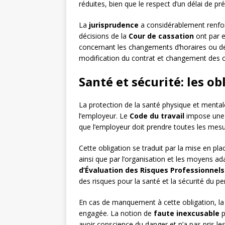
réduites, bien que le respect d’un délai de pr
La
jurisprudence
a considérablement renforc
décisions de la
Cour de cassation
ont par e
concernant les changements d’horaires ou de li
modification du contrat et changement des co
Santé et sécurité: les o
La protection de la santé physique et mental
l’employeur. Le
Code du travail
impose une o
que l’employeur doit prendre toutes les mesu
Cette obligation se traduit par la mise en pl
ainsi que par l’organisation et les moyens ad
d’Évaluation des Risques Professionnels
des risques pour la santé et la sécurité du pe
En cas de manquement à cette obligation, la r
engagée. La notion de
faute inexcusable
p
avoir conscience du danger et n’a pas pris le