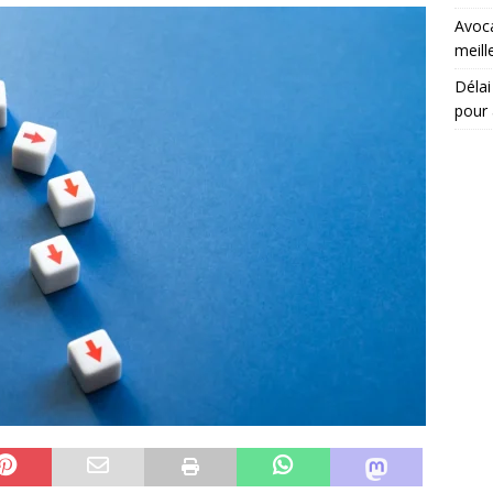
Avoca
meill
Délai 
pour 