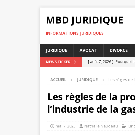
MBD JURIDIQUE
INFORMATIONS JURIDIQUES
JURIDIQUE
AVOCAT
DIVORCE
[ août 7, 2026 ]
Pourquoi le
NEWS TICKER
DIVORCE
ACCUEIL
JURIDIQUE
Les règles de l
[ août 7, 2026 ]
Indemnisati
[ août 7, 2026 ]
Avocats suc
Les règles de la pr
[ août 4, 2026 ]
Délai déclar
l’industrie de la g
[ août 8, 2026 ]
Décret tert
mai 7, 2023
Nathalie Naudeau
Juri