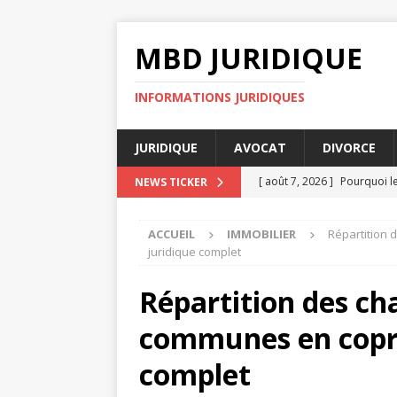
MBD JURIDIQUE
INFORMATIONS JURIDIQUES
JURIDIQUE
AVOCAT
DIVORCE
[ août 7, 2026 ]
Pourquoi le
NEWS TICKER
DIVORCE
ACCUEIL
IMMOBILIER
Répartition 
[ août 7, 2026 ]
Indemnisati
juridique complet
[ août 7, 2026 ]
Avocats suc
Répartition des cha
[ août 4, 2026 ]
Délai déclar
communes en copro
[ août 8, 2026 ]
Décret tert
complet