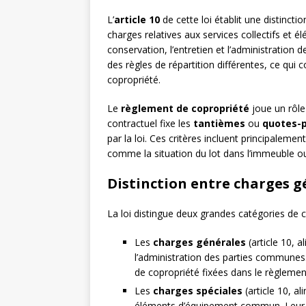
L’
article 10
de cette loi établit une distinct
charges relatives aux services collectifs et 
conservation, l’entretien et l’administratio
des règles de répartition différentes, ce qui 
copropriété.
Le
règlement de copropriété
joue un rôle
contractuel fixe les
tantièmes
ou
quotes-p
par la loi. Ces critères incluent principaleme
comme la situation du lot dans l’immeuble ou
Distinction entre charges g
La loi distingue deux grandes catégories de c
Les
charges générales
(article 10, a
l’administration des parties communes.
de copropriété fixées dans le règlemen
Les
charges spéciales
(article 10, al
éléments d’équipement commun. Leur répa