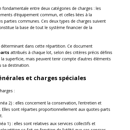
ion fondamentale entre deux catégories de charges : les
éléments d’équipement commun, et celles liées à la
n des parties communes. Ces deux types de charges suivent
constitue la base de tout le système financier de la
 déterminant dans cette répartition. Ce document
arts
attribués à chaque lot, selon des critères précis définis
nt la superficie, mais peuvent tenir compte d’autres éléments
 sa destination.
énérales et charges spéciales
harges :
linéa 2) : elles concernent la conservation, l’entretien et
 Elles sont réparties proportionnellement aux quotes-parts
t.
inéa 1) : elles sont relatives aux services collectifs et
rtition se fait en fonction de l’utilité que ces services