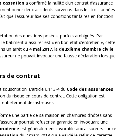
e cassation
a confirmé la nullité d’un contrat d’assurance
e mentionner deux accidents survenus dans les trois années
ait que l’assureur fixe ses conditions tarifaires en fonction
rprétation des questions posées, parfois ambiguës. Par
e bâtiment à assurer est « en bon état d’entretien », cette
ans un arrêt du
4 mai 2017
, la
deuxième chambre civile
ssureur ne pouvait invoquer une fausse déclaration lorsque
rs de contrat
a souscription. L’article L.113-4 du
Code des assurances
on du risque en cours de contrat. Cette obligation est
tentiellement désastreuses.
nsforme une partie de sa maison en chambres d’hôtes sans
l’assureur pourrait refuser sa garantie en invoquant une
sprudence
est généralement favorable aux assureurs sur ce
assation
du 7 mars 2018 qui a validé le refus de garantie