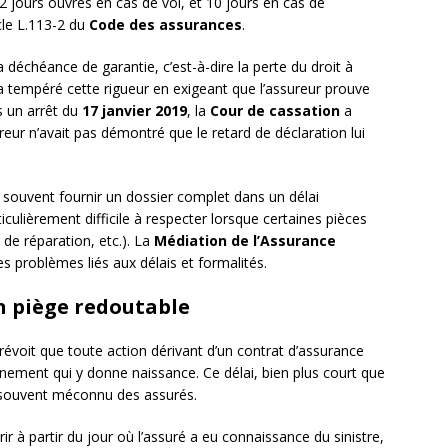
, 2 jours ouvrés en cas de vol, et 10 jours en cas de
cle L.113-2 du
Code des assurances
.
 déchéance de garantie, c’est-à-dire la perte du droit à
 tempéré cette rigueur en exigeant que l’assureur prouve
s un arrêt du
17 janvier 2019
, la
Cour de cassation
a
reur n’avait pas démontré que le retard de déclaration lui
oit souvent fournir un dossier complet dans un délai
iculièrement difficile à respecter lorsque certaines pièces
 de réparation, etc.). La
Médiation de l’Assurance
 problèmes liés aux délais et formalités.
un piège redoutable
évoit que toute action dérivant d’un contrat d’assurance
énement qui y donne naissance. Ce délai, bien plus court que
t souvent méconnu des assurés.
 à partir du jour où l’assuré a eu connaissance du sinistre,