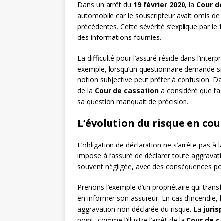
Dans un arrêt du
19 février 2020
, la
Cour d
automobile car le souscripteur avait omis d
précédentes. Cette sévérité s’explique par le f
des informations fournies.
La difficulté pour l’assuré réside dans l’inte
exemple, lorsqu’un questionnaire demande si l
notion subjective peut prêter à confusion. D
de la
Cour de cassation
a considéré que l’a
sa question manquait de précision.
L’évolution du risque en cou
L’obligation de déclaration ne s’arrête pas à l
impose à l’assuré de déclarer toute aggravati
souvent négligée, avec des conséquences po
Prenons l’exemple d’un propriétaire qui tra
en informer son assureur. En cas d’incendie, 
aggravation non déclarée du risque. La
juri
point, comme l’illustre l’arrêt de la
Cour de c