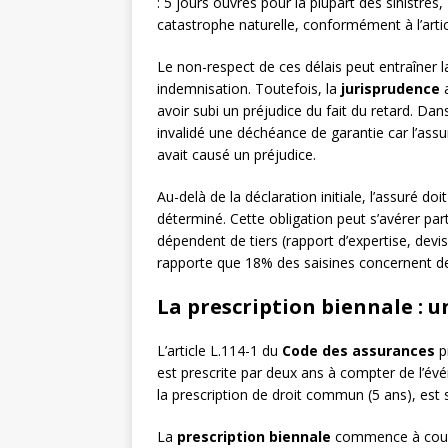
: 5 jours ouvrés pour la plupart des sinistres
catastrophe naturelle, conformément à l’arti
Le non-respect de ces délais peut entraîner la
indemnisation. Toutefois, la
jurisprudence
a
avoir subi un préjudice du fait du retard. Dan
invalidé une déchéance de garantie car l’assu
avait causé un préjudice.
Au-delà de la déclaration initiale, l’assuré d
déterminé. Cette obligation peut s’avérer part
dépendent de tiers (rapport d’expertise, devis
rapporte que 18% des saisines concernent des
La prescription biennale : 
L’article L.114-1 du
Code des assurances
pr
est prescrite par deux ans à compter de l’év
la prescription de droit commun (5 ans), es
La
prescription biennale
commence à courir