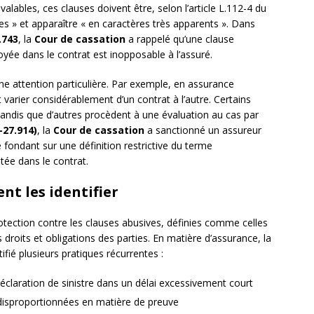
valables, ces clauses doivent être, selon l’article L.112-4 du
tées » et apparaître « en caractères très apparents ». Dans
.743
, la
Cour de cassation
a rappelé qu’une clause
oyée dans le contrat est inopposable à l’assuré.
ne attention particulière. Par exemple, en assurance
t varier considérablement d’un contrat à l’autre. Certains
 tandis que d’autres procèdent à une évaluation au cas par
-27.914)
, la
Cour de cassation
a sanctionné un assureur
e fondant sur une définition restrictive du terme
itée dans le contrat.
nt les identifier
otection contre les clauses abusives, définies comme celles
es droits et obligations des parties. En matière d’assurance, la
ifié plusieurs pratiques récurrentes :
déclaration de sinistre dans un délai excessivement court
disproportionnées en matière de preuve